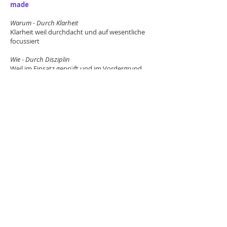
made
Warum - Durch Klarheit
Klarheit weil durchdacht und auf wesentliche
focussiert
Wie - Durch Disziplin
Weil im Einsatz geprüft und im Vordergrund
die ganzheitliche Planung steht.
Was - Durch Konsistenz
Durch ausgefeilte Vorlagen, klar definierte
Schnittstellen, durchgespielte Prozesse und
Abläufe und eine koordinierte Kommunikation
und Terminplanung.
Der richtige Partner. Mit
Sicherheit.
© 2024 dkb-projekte. Alle Rechte
vorbehalten.